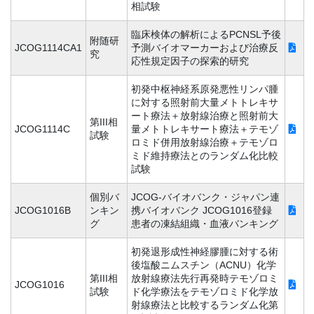
相試験
臨床検体の解析によるPCNSL予後
附随研
JCOG1114CA1
予測バイオマーカーおよび治療反
究
応性規定因子の探索的研究
初発中枢神経系原発悪性リンパ腫
に対する照射前大量メトトレキサ
ート療法＋放射線治療と照射前大
第III相
JCOG1114C
量メトトレキサート療法＋テモゾ
試験
ロミド併用放射線治療＋テモゾロ
ミド維持療法とのランダム化比較
試験
個別バ
JCOG-バイオバンク・ジャパン連
JCOG1016B
ンキン
携バイオバンク JCOG1016登録
グ
患者の凍結組織・血液バンキング
初発退形成性神経膠腫に対する術
後塩酸ニムスチン（ACNU）化学
第III相
放射線療法先行再発時テモゾロミ
JCOG1016
試験
ド化学療法をテモゾロミド化学放
射線療法と比較するランダム化第