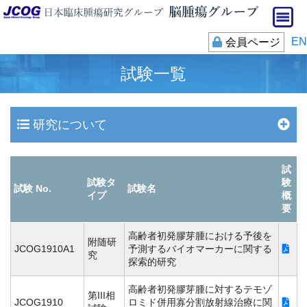
EN
会員ページ
試験一覧
研究について
試
試験タ
験
試験 No.
試験名
イプ
概
要
高齢者初発膠芽腫における予後を
附随研
JCOG1910A1
予測するバイオマーカーに関する
究
探索的研究
高齢者初発膠芽腫に対するテモゾ
第III相
JCOG1910
ロミド併用寡分割放射線治療に関