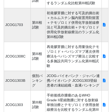
試験
するランダム化比較第III相試験
初発膠芽腫に対する可及的摘出術
＋カルムスチン脳内留置用剤留置
第III相
＋テモゾロミド併用化学放射線療
JCOG1703
試験
法と可及的摘出術＋テモゾロミド
併用化学放射線療法のランダム化
第III相試験
再発膠芽腫に対する用量強化テモ
ゾロミド＋ベバシズマブ逐次併用
第III相
JCOG1308C
療法をベバシズマブ療法と比較す
試験
る多施設共同ランダム化第III相試
験
個別バ
JCOG-バイオバンク・ジャパン連
JCOG1303B
ンキン
携バイオバンク JCOG1303登録
グ
患者の凍結組織・血液バンキング
手術後残存腫瘍のあるWHO
Grade II星細胞腫に対する放射線
第III相
JCOG1303
単独治療とテモゾロミド併用放射
試験
線療法を比較するランダム化第III