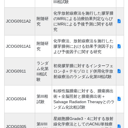
III相試験
化学放射線療法を施行した膠芽腫
附随研
のMRIによる治療効果判定ならび
JCOG0911A2
究
にMRIによる予後予測に関する研
究
化学療法、放射線療法を施行した
附随研
JCOG0911A1
膠芽腫例における効果予測因子お
究
よび予後因子に関する研究
ランダ
初発膠芽腫に対するインターフェ
ム化第
JCOG0911
ロン-β＋テモゾロミド併用化学放
II相試
射線療法のランダム化第II相試験
験
転移性脳腫瘍に対する、腫瘍摘出
第III相
術＋全脳照射と腫瘍摘出術＋
JCOG0504
試験
Salvage Radiation Therapyとのラ
ンダム化比較試験
星細胞腫Grade3・4に対する放射
第II/III
線化学療法としてのACNU単独療
JCOG0305