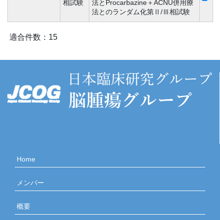
相試験
法とProcarbazine＋ACNU併用療
法とのランダム化第Ⅱ/Ⅲ相試験
適合件数：15
Home
メンバー
概要