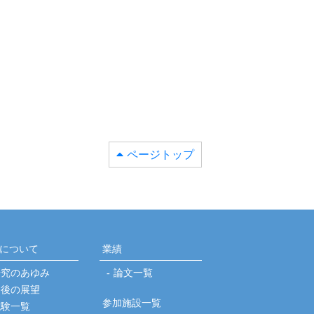
ページトップ
について
業績
研究のあゆみ
論文一覧
今後の展望
参加施設一覧
試験一覧